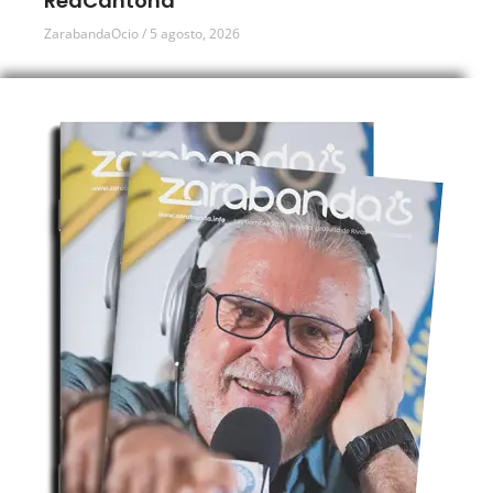
RedCantoná
ZarabandaOcio
5 agosto, 2026