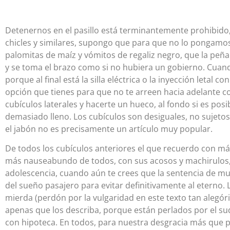
Detenernos en el pasillo está terminantemente prohibido,
chicles y similares, supongo que para que no lo pongamo
palomitas de maíz y vómitos de regaliz negro, que la peña
y se toma el brazo como si no hubiera un gobierno. Cuand
porque al final está la silla eléctrica o la inyección letal 
opción que tienes para que no te arreen hacia adelante c
cubículos laterales y hacerte un hueco, al fondo si es pos
demasiado lleno. Los cubículos son desiguales, no sujetos
el jabón no es precisamente un artículo muy popular.
De todos los cubículos anteriores el que recuerdo con más 
más nauseabundo de todos, con sus acosos y machirulos, s
adolescencia, cuando aún te crees que la sentencia de mue
del sueño pasajero para evitar definitivamente al eterno
mierda (perdón por la vulgaridad en este texto tan alegó
apenas que los describa, porque están perlados por el sudo
con hipoteca. En todos, para nuestra desgracia más que