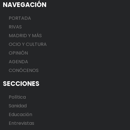
NAVEGACIÓN
PORTADA
RIVAS
MADRID Y MÁS
OCIO Y CULTURA
OPINIÓN
AGENDA
CONÓCENOS
SECCIONES
Política
Sanidad
Educación
Entrevistas