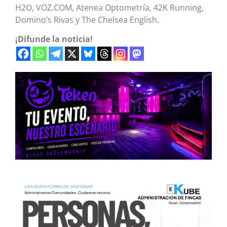
H2O, VOZ.COM, Atenea Optometría, 42K Running,
Domino’s Rivas y The Chelsea English.
¡Difunde la noticia!