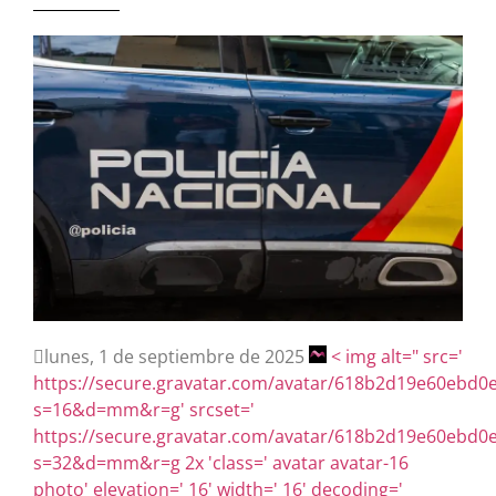
lunes, 1 de septiembre de 2025
< img alt=" src='
https://secure.gravatar.com/avatar/618b2d19e60eb
s=16&d=mm&r=g' srcset='
https://secure.gravatar.com/avatar/618b2d19e60eb
s=32&d=mm&r=g 2x 'class=' avatar avatar-16
photo' elevation=' 16' width=' 16' decoding='