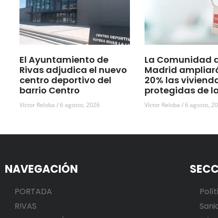
El Ayuntamiento de
La Comunidad 
Rivas adjudica el nuevo
Madrid ampliar
centro deportivo del
20% las viviend
barrio Centro
protegidas de l
Víctor Reloba
6 agosto, 2026
Víctor Reloba
6 agosto, 2
NAVEGACIÓN
SECC
PORTADA
Polít
RIVAS
Sani