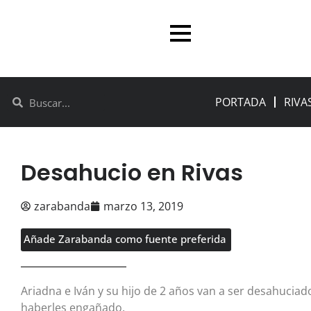
PORTADA
RIVA
Desahucio en Rivas
zarabanda
marzo 13, 2019
Añade Zarabanda como fuente preferida
Ariadna e Iván y su hijo de 2 años van a ser desahucia
haberles engañado.