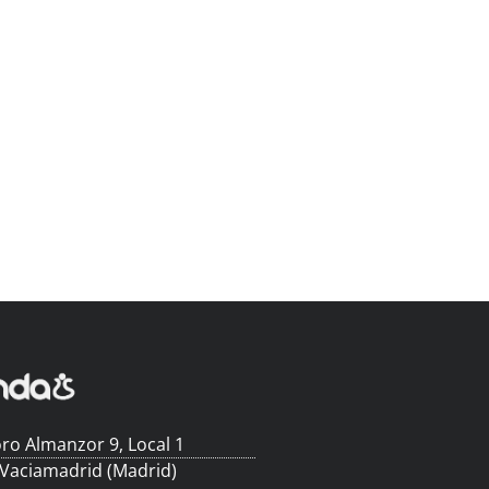
ro Almanzor 9, Local 1
 Vaciamadrid (Madrid)