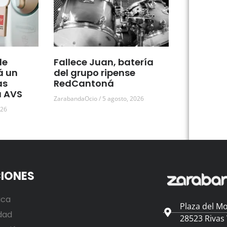
de
Fallece Juan, batería
á un
del grupo ripense
as
RedCantoná
a AVS
ZarabandaOcio
5 agosto, 2026
026
IONES
ica
Plaza del Mo
dad
28523 Rivas