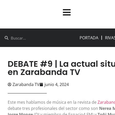
PORTADA
RIVA
DEBATE #9 | La actual sit
en Zarabanda TV
Zarabanda TV
junio 4, 2024
Este mes hablamos de música en la revista de
Zaraban
debate tres profesionales del sector como son
Nerea 
Jorge Monge
(DJ y miembro de Espacio4 FM) y
Toñi Mu