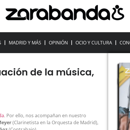
S
MADRID Y MÁS
OPINIÓN
OCIO Y CULTURA
CON
uación de la música,
da
. Por ello, nos acompañan en nuestro
Meyer
(Clarinetista en la Orquesta de Madrid),
ñoz
(Contrabajo).