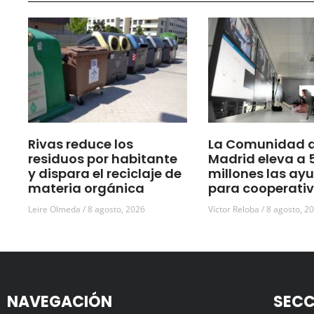
Rivas reduce los
La Comunidad 
residuos por habitante
Madrid eleva a 
y dispara el reciclaje de
millones las ay
materia orgánica
para cooperati
Leire Olmeda
8 agosto, 2026
Víctor Reloba
8 agosto, 2
NAVEGACIÓN
SECC