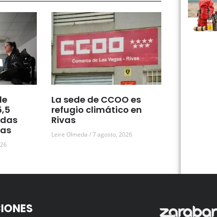
de
La sede de CCOO es
5,5
refugio climático en
udas
Rivas
vas
Leire Olmeda
7 agosto, 2026
026
IONES