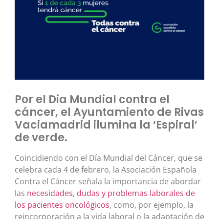
Por el Dia Mundial contra el
cáncer, el Ayuntamiento de Rivas
Vaciamadrid ilumina la ‘Espiral’
de verde.
Coincidiendo con el Día Mundial del Cáncer, que se
celebra cada 4 de febrero, la Asociación Española
Contra el Cáncer señala la importancia de abordar
las
necesidades, dudas y problemas laborales de
los pacientes oncológicos
, como, por ejemplo, la
reincorporación a la vida laboral o la adaptación de