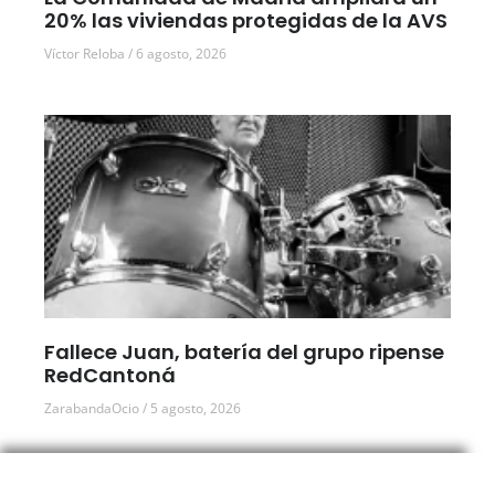
20% las viviendas protegidas de la AVS
Víctor Reloba
6 agosto, 2026
Fallece Juan, batería del grupo ripense
RedCantoná
ZarabandaOcio
5 agosto, 2026