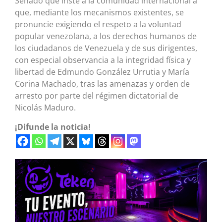
Senado que inste a la comunidad internacional a
que, mediante los mecanismos existentes, se
pronuncie exigiendo el respeto a la voluntad
popular venezolana, a los derechos humanos de
los ciudadanos de Venezuela y de sus dirigentes,
con especial observancia a la integridad física y
libertad de Edmundo González Urrutia y María
Corina Machado, tras las amenazas y orden de
arresto por parte del régimen dictatorial de
Nicolás Maduro.
¡Difunde la noticia!