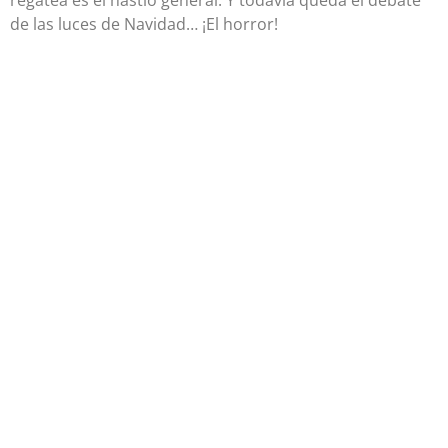
regatea es el hastío general. Y todavía queda el debate
de las luces de Navidad… ¡El horror!