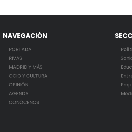
NAVEGACIÓN
SECC
PORTADA
Polít
RIVAS
Sani
MADRID Y MÁS
Educ
OCIO Y CULTURA
Entr
OPINIÓN
Emp
AGENDA
Medi
CONÓCENOS