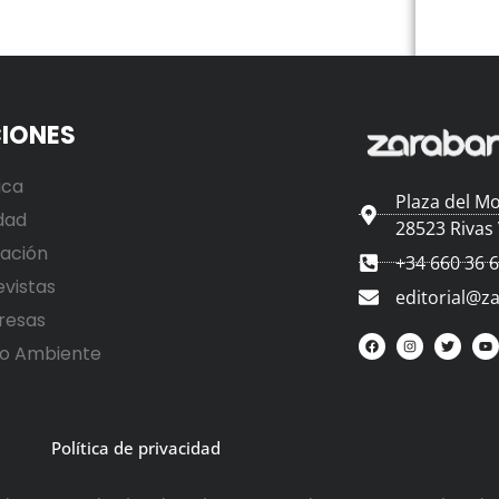
IONES
ica
Plaza del Mo
dad
28523 Rivas
ación
+34 660 36 
evistas
editorial@z
resas
o Ambiente
Política de privacidad