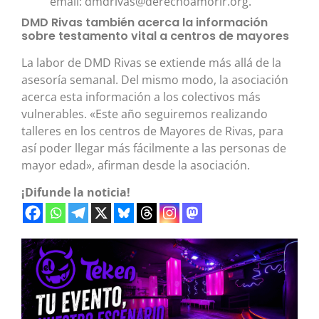
email: dmdrivas@derechoamorir.org.
DMD Rivas también acerca la información
sobre testamento vital a centros de mayores
La labor de DMD Rivas se extiende más allá de la
asesoría semanal. Del mismo modo, la asociación
acerca esta información a los colectivos más
vulnerables. «Este año seguiremos realizando
talleres en los centros de Mayores de Rivas, para
así poder llegar más fácilmente a las personas de
mayor edad», afirman desde la asociación.
¡Difunde la noticia!