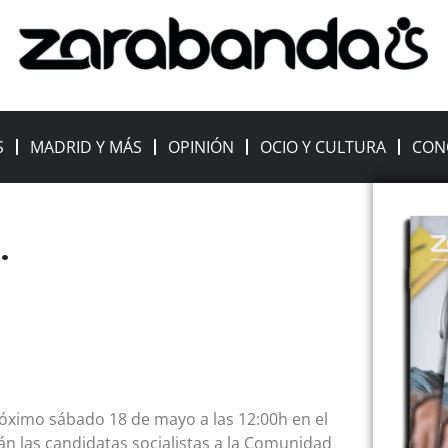
S
MADRID Y MÁS
OPINIÓN
OCIO Y CULTURA
CON
.
óximo sábado 18 de mayo a las 12:00h en el
rán las candidatas socialistas a la Comunidad