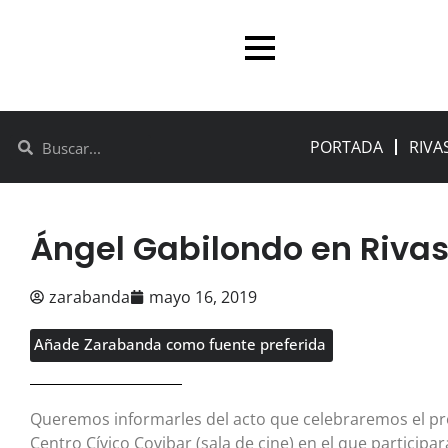
PORTADA
RIVA
Ángel Gabilondo en Rivas
zarabanda
mayo 16, 2019
Añade Zarabanda como fuente preferida
Queremos informarles del acto que celebraremos el pr
Centro Cívico Covibar (sala de cine) en el que participa