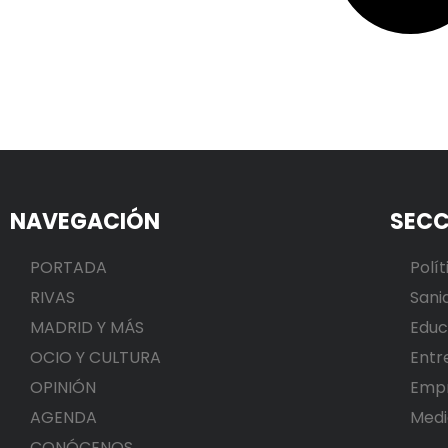
NAVEGACIÓN
SECC
PORTADA
Polít
RIVAS
Sani
MADRID Y MÁS
Educ
OCIO Y CULTURA
Entr
OPINIÓN
Emp
AGENDA
Medi
CONÓCENOS