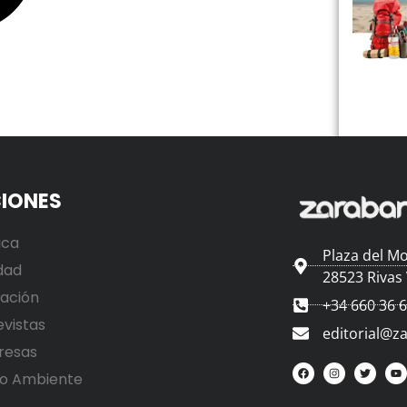
IONES
ica
Plaza del Mo
dad
28523 Rivas
ación
+34 660 36 
evistas
editorial@z
resas
o Ambiente