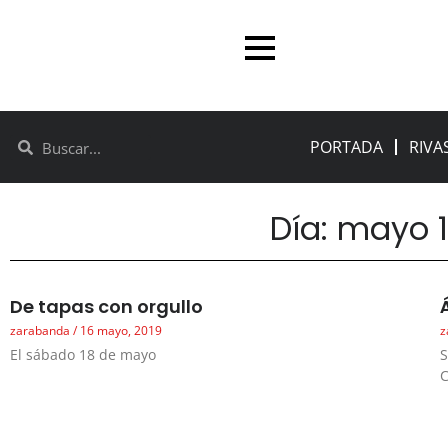
PORTADA
RIVA
Día: mayo 1
De tapas con orgullo
zarabanda
16 mayo, 2019
z
El sábado 18 de mayo
S
C