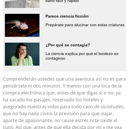
baño fácil y rápido
Parece ciencia ficción
Prepárate para alucinar con estas criaturas
¿Por qué se contagia?
La ciencia explica por qué el bostezo es
contagioso
Comprenderán ustedes que una aventura así no es para
pensársela ni dos minutos. Y menos con una loca de la
compra electrónica que, antes de que digas sí o no, ya
ha sacado los pasajes, reservado los hoteles y
asegurado nuestras vidas para todo caso de vicisitudes,
que no hay nada como la previsión para que viajar,
aparte de apasionante, no cause estrés ni te oxide el
cutis. Así que, antes de que ella decida por mí y me vea