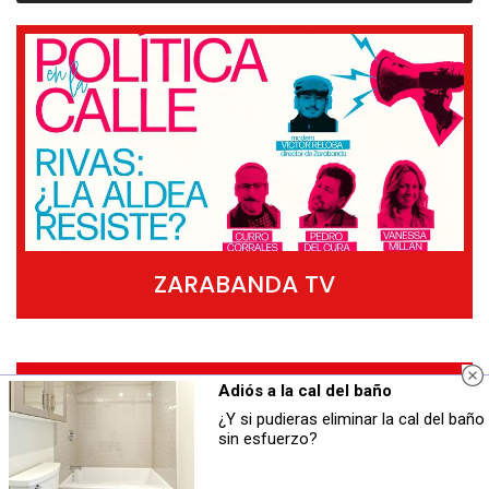
ZARABANDA TV
Adiós a la cal del baño
¿Y si pudieras eliminar la cal del baño
sin esfuerzo?