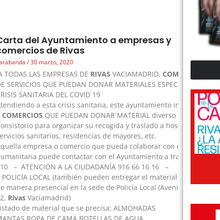
Carta del Ayuntamiento a empresas y
comercios de Rivas
arabanda
30 marzo, 2020
A TODAS LAS EMPRESAS DE
RIVAS
VACIAMADRID,
COMERCIOS
Y ES
DE SERVICIOS QUE PUEDAN DONAR MATERIALES ESPECÍFICOS PARA
RISIS SANITARIA DEL COVID 19
tendiendo a esta crisis sanitaria, este ayuntamiento informa a E
Y
COMERCIOS
QUE PUEDAN DONAR MATERIAL diverso que contacte
onsistorio para organizar su recogida y traslado a hospitales,
ervicios sanitarios, residencias de mayores, etc.
quella empresa o comercio que pueda colaborar con esta ayuda
umanitaria puede contactar con el Ayuntamiento a través de:
010 – ATENCIÓN A LA CIUDADANÍA 916 66 16 16 –
OLICÍA LOCAL (también pueden entregar el material
e manera presencial en la sede de Policía Local (Avenida José Hierr
82,
Rivas
Vaciamadrid)
istado de material que se precisa: ALMOHADAS
MANTAS ROPA DE CAMA BOTELLAS DE AGUA