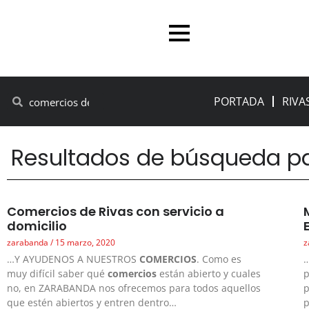
PORTADA
RIVA
Resultados de búsqueda pa
Comercios de Rivas con servicio a
domicilio
zarabanda
15 marzo, 2020
z
…Y AYUDENOS A NUESTROS
COMERCIOS
. Como es
…
muy difícil saber qué
comercios
están abierto y cuales
p
no, en ZARABANDA nos ofrecemos para todos aquellos
p
que estén abiertos y entren dentro…
p