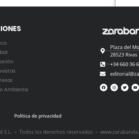
IONES
ica
Plaza del Mo
dad
28523 Rivas
ación
+34 660 36 
evistas
editorial@z
resas
o Ambiente
Política de privacidad
ad S.L. – Todos los derechos reservados – www.zarabanda.