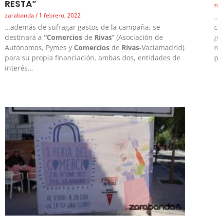
RESTA”
z
zarabanda
1 febrero, 2022
…
…además de sufragar gastos de la campaña, se
c
destinará a
“Comercios
de
Rivas
” (Asociación de
Autónomos, Pymes y
Comercios
de
Rivas
-Vaciamadrid)
r
para su propia financiación, ambas dos, entidades de
interés…