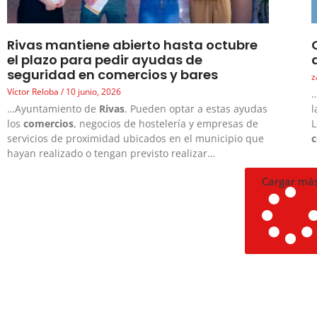
Rivas mantiene abierto hasta octubre
el plazo para pedir ayudas de
seguridad en comercios y bares
z
Víctor Reloba
10 junio, 2026
…
…Ayuntamiento de
Rivas
. Pueden optar a estas ayudas
l
los
comercios
, negocios de hostelería y empresas de
L
servicios de proximidad ubicados en el municipio que
hayan realizado o tengan previsto realizar…
Cargar má