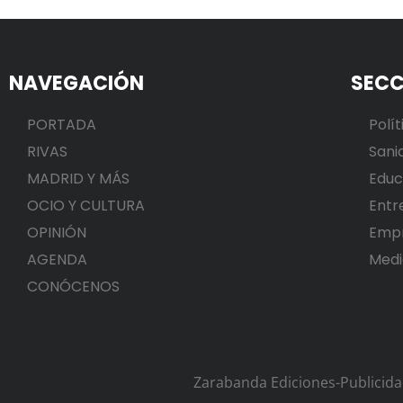
NAVEGACIÓN
SECC
PORTADA
Polít
RIVAS
Sani
MADRID Y MÁS
Educ
OCIO Y CULTURA
Entr
OPINIÓN
Emp
AGENDA
Medi
CONÓCENOS
Zarabanda Ediciones-Publicid