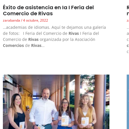
Éxito de asistencia en Ia I Feria del
Comercio de Rivas
zarabanda
4 octubre, 2022
z
…academias de idiomas. Aquí te dejamos una galería
…
de fotos: I Feria del Comercio de
Rivas
I Feria del
a
Comercio de
Rivas
organizada por la Asociación
c
Comercios
de
Rivas
…
c