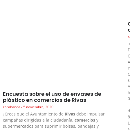
z
C
A
C
s
A
h
Encuesta sobre el uso de envases de
plástico en comercios de Rivas
P
zarabanda
5 noviembre, 2020
d
¿Crees que el Ayuntamiento de
Rivas
debe impulsar
campañas dirigidas a la ciudadanía,
comercios
y
L
supermercados para suprimir bolsas, bandejas y