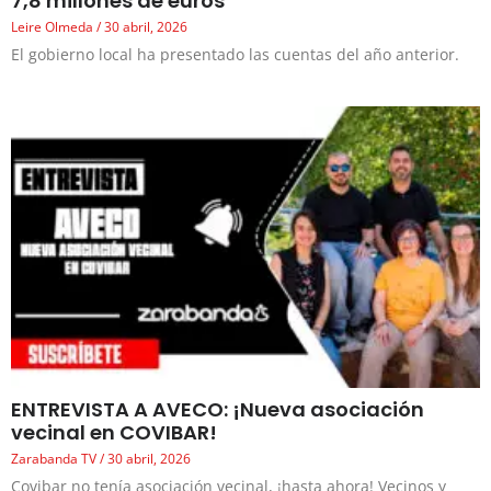
7,8 millones de euros
Leire Olmeda
30 abril, 2026
El gobierno local ha presentado las cuentas del año anterior.
ENTREVISTA A AVECO: ¡Nueva asociación
vecinal en COVIBAR!
Zarabanda TV
30 abril, 2026
Covibar no tenía asociación vecinal, ¡hasta ahora! Vecinos y