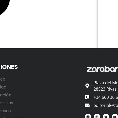
IONES
ica
Plaza del Mo
dad
28523 Rivas
ación
+34 660 36 
evistas
editorial@z
resas