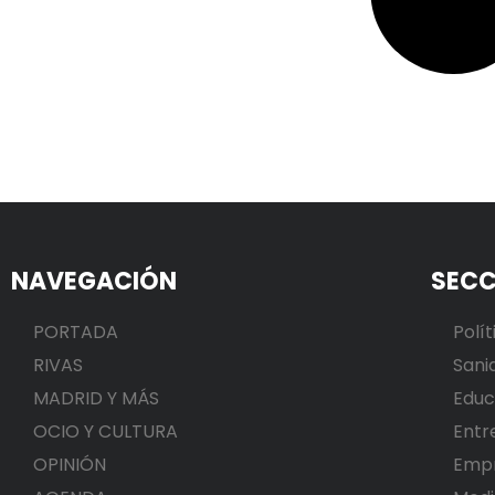
NAVEGACIÓN
SECC
PORTADA
Polít
RIVAS
Sani
MADRID Y MÁS
Educ
OCIO Y CULTURA
Entr
OPINIÓN
Emp