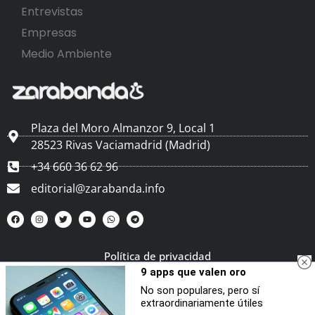
Entrevistas
Empresas
Medio Ambiente
Plaza del Moro Almanzor 9, Local 1
28523 Rivas Vaciamadrid (Madrid)
+34 660 36 62 96
editorial@zarabanda.info
Política de privacidad
9 apps que valen oro
No son populares, pero sí
Zarabanda Ediciones-Publicidad S.L. – Todos los
extraordinariamente útiles
derechos reservados – www.zarabanda.info