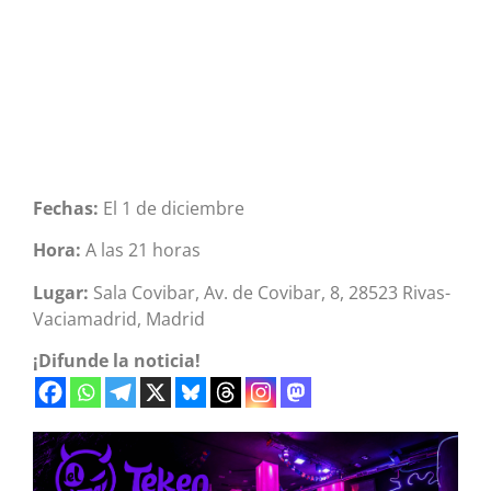
Fechas:
El 1 de diciembre
Hora:
A las 21 horas
Lugar:
Sala Covibar, Av. de Covibar, 8, 28523 Rivas-
Vaciamadrid, Madrid
¡Difunde la noticia!