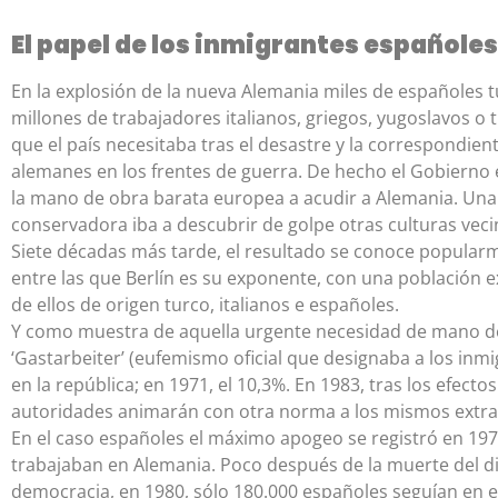
El papel de los inmigrantes españole
En la explosión de la nueva Alemania miles de españoles t
millones de trabajadores italianos, griegos, yugoslavos o t
que el país necesitaba tras el desastre y la correspondie
alemanes en los frentes de guerra. De hecho el Gobierno
la mano de obra barata europea a acudir a Alemania. Una
conservadora iba a descubrir de golpe otras culturas veci
Siete décadas más tarde, el resultado se conoce popularm
entre las que Berlín es su exponente, con una población e
de ellos de origen turco, italianos e españoles.
Y como muestra de aquella urgente necesidad de mano de o
‘Gastarbeiter’ (eufemismo oficial que designaba a los inmi
en la república; en 1971, el 10,3%. En 1983, tras los efectos 
autoridades animarán con otra norma a los mismos extra
En el caso españoles el máximo apogeo se registró en 19
trabajaban en Alemania. Poco después de la muerte del dic
democracia, en 1980, sólo 180.000 españoles seguían en el