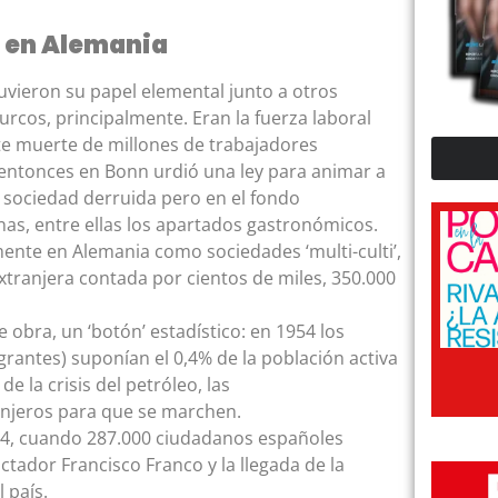
s en Alemania
uvieron su papel elemental junto a otros
urcos, principalmente. Eran la fuerza laboral
nte muerte de millones de trabajadores
 entonces en Bonn urdió una ley para animar a
 sociedad derruida pero en el fondo
nas, entre ellas los apartados gastronómicos.
ente en Alemania como sociedades ‘multi-culti’,
xtranjera contada por cientos de miles, 350.000
bra, un ‘botón’ estadístico: en 1954 los
grantes) suponían el 0,4% de la población activa
de la crisis del petróleo, las
njeros para que se marchen.
74, cuando 287.000 ciudadanos españoles
tador Francisco Franco y la llegada de la
 país.