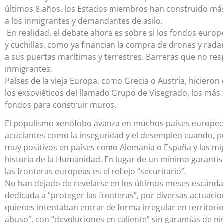
últimos 8 años, los Estados miembros han construido más
a los inmigrantes y demandantes de asilo.
En realidad, el debate ahora es sobre si los fondos euro
y cuchillas, como ya financian la compra de drones y radar
a sus puertas marítimas y terrestres. Barreras que no res
inmigrantes.
Países de la vieja Europa, como Grecia o Austria, hicier
los exsoviéticos del llamado Grupo de Visegrado, los más
fondos para construir muros.
El populismo xenófobo avanza en muchos países europeos
acuciantes como la inseguridad y el desempleo cuando, por
muy positivos en países como Alemania o España y las mi
historia de la Humanidad. En lugar de un mínimo garanti
las fronteras europeas es el reflejo “securitario”.
No han dejado de revelarse en los últimos meses escánda
dedicada a “proteger las fronteras”, por diversas actuaci
quienes intentaban entrar de forma irregular en territori
abuso”, con “devoluciones en caliente” sin garantías de n