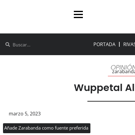
PORTADA
RIVA
OPINIÓ
zaraband
Wuppetal A
marzo 5, 2023
Añade Zarabanda como fuente preferida