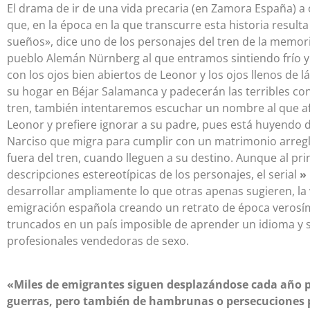
El drama de ir de una vida precaria (en Zamora España) a
que, en la época en la que transcurre esta historia result
sueños», dice uno de los personajes del tren de la memori
pueblo Alemán Nürnberg al que entramos sintiendo frío y
con los ojos bien abiertos de Leonor y los ojos llenos de
su hogar en Béjar Salamanca y padecerán las terribles cond
tren, también intentaremos escuchar un nombre al que af
Leonor y prefiere ignorar a su padre, pues está huyendo d
Narciso que migra para cumplir con un matrimonio arregl
fuera del tren, cuando lleguen a su destino. Aunque al pri
descripciones estereotípicas de los personajes, el serial
»
desarrollar ampliamente lo que otras apenas sugieren, la 
emigración española creando un retrato de época verosím
truncados en un país imposible de aprender un idioma y 
profesionales vendedoras de sexo.
«Miles de emigrantes siguen desplazándose cada año 
guerras, pero también de hambrunas o persecuciones po