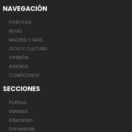
NAVEGACIÓN
PORTADA
RIVAS
MADRID Y MÁS
OCIO Y CULTURA
OPINIÓN
AGENDA
CONÓCENOS
SECCIONES
Política
Sanidad
Educación
Entrevistas