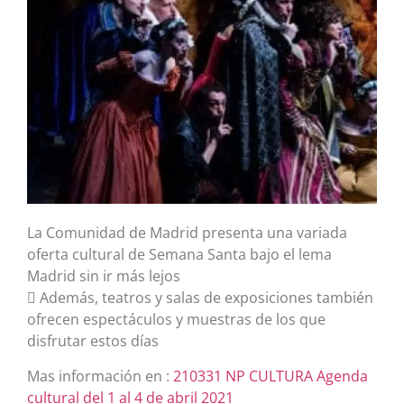
La Comunidad de Madrid presenta una variada
oferta cultural de Semana Santa bajo el lema
Madrid sin ir más lejos
 Además, teatros y salas de exposiciones también
ofrecen espectáculos y muestras de los que
disfrutar estos días
Mas información en :
210331 NP CULTURA Agenda
cultural del 1 al 4 de abril 2021