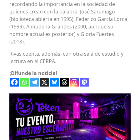
recordando la importancia en la sociedad de
quienes crean con la palabra: José Saramago
(biblioteca abierta en 1995), Federico García Lorca
(1999), Almudena Grandes (2000, aunque su
nombre actual es posterior) y Gloria Fuertes
(2018).
Rivas cuenta, además, con otra sala de estudio y
lectura en el CERPA.
¡Difunde la noticia!