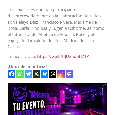
Los
influencers
que han participado
desinteresadamente en la elaboración del vídeo
son Pelayo Díaz, Francisco Rivera, Madame de
Rosa, Carla Hinojosa y Eugenia Osborne, así como
el futbolista del Atlético de Madrid, Koke, y el
exjugador brasileño del Real Madrid, Roberto
Carlos.
Enlace a vídeo:
https://we.tl/t-JD2nd5HZ1P
¡Difunde la noticia!