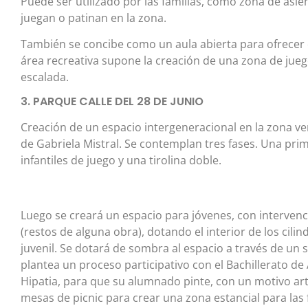
Puede ser utilizado por las familias, como zona de asien
juegan o patinan en la zona.
También se concibe como un aula abierta para ofrecer 
área recreativa supone la creación de una zona de juego
escalada.
3. PARQUE CALLE DEL 28 DE JUNIO
Creación de un espacio intergeneracional en la zona verd
de Gabriela Mistral. Se contemplan tres fases. Una pri
infantiles de juego y una tirolina doble.
Luego se creará un espacio para jóvenes, con intervenci
(restos de alguna obra), dotando el interior de los cili
juvenil. Se dotará de sombra al espacio a través de un 
plantea un proceso participativo con el Bachillerato de
Hipatia, para que su alumnado pinte, con un motivo artí
mesas de picnic para crear una zona estancial para las 