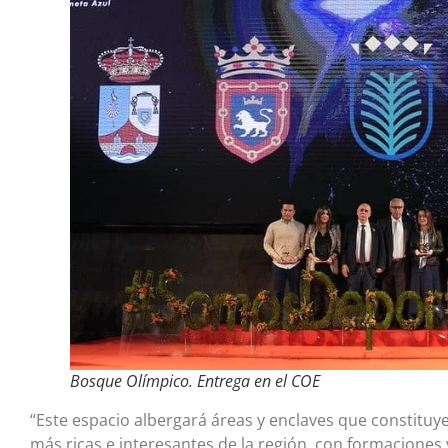
Bosque Olímpico. Entrega en el COE
“Este espacio albergará áreas y enclaves que constituy
más ricas e interesantes de la región, con formaciones