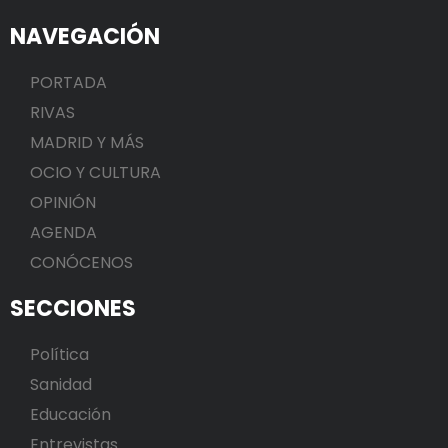
NAVEGACIÓN
PORTADA
RIVAS
MADRID Y MÁS
OCIO Y CULTURA
OPINIÓN
AGENDA
CONÓCENOS
SECCIONES
Política
Sanidad
Educación
Entrevistas