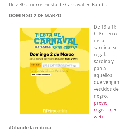
De 2:30 a cierre: Fiesta de Carnaval en Bambú.
DOMINGO 2 DE MARZO
De 13 a 16
h. Entierro
de la
sardina. Se
regala
sardina y
pan a
aquellos
que vengan
vestidos de
negro,
previo
registro en
web.
¡Difunde la noticia!