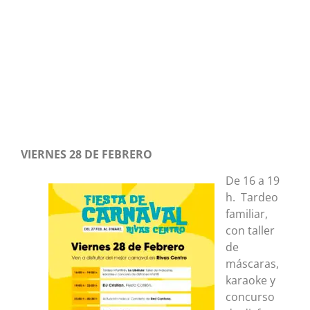
VIERNES 28 DE FEBRERO
De 16 a 19
h. Tardeo
familiar,
con taller
de
máscaras,
karaoke y
concurso