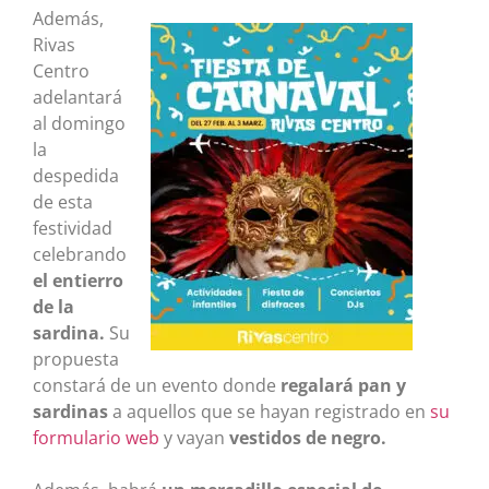
Además,
Rivas
Centro
adelantará
al domingo
la
despedida
de esta
festividad
celebrando
el entierro
de la
sardina.
Su
propuesta
constará de un evento donde
regalará pan y
sardinas
a aquellos que se hayan registrado en
su
formulario web
y vayan
vestidos de negro.