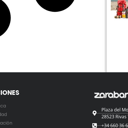
IONES
ica
Plaza del Mo
dad
28523 Rivas
ación
+34 660 36 