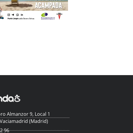
ro Almanzor 9, Local 1
 Vaciamadrid (Madrid)
62 96