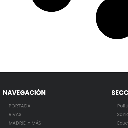
NAVEGACIÓN
SECC
PORTADA
Polít
RIVAS
Sani
MADRID Y MÁS
Educ