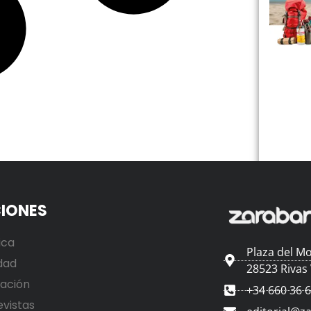
IONES
ica
Plaza del Mo
dad
28523 Rivas
ación
+34 660 36 
evistas