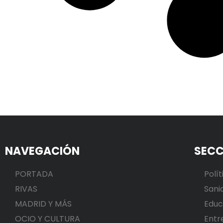
NAVEGACIÓN
SECC
PORTADA
Polít
RIVAS
Sani
MADRID Y MÁS
Educ
OCIO Y CULTURA
Entr