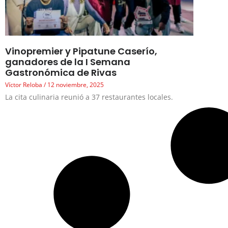
Vinopremier y Pipatune Caserío,
ganadores de la I Semana
Gastronómica de Rivas
Víctor Reloba
12 noviembre, 2025
La cita culinaria reunió a 37 restaurantes locales.