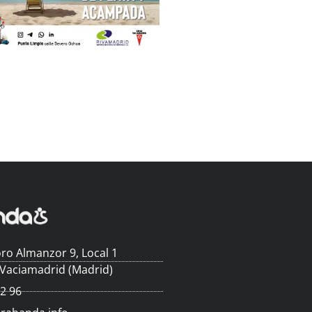
ro Almanzor 9, Local 1
 Vaciamadrid (Madrid)
62 96