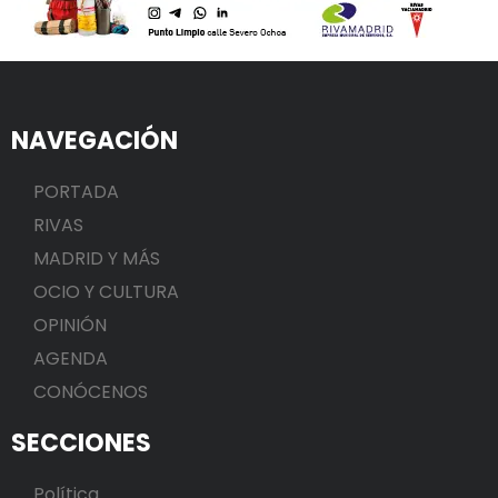
NAVEGACIÓN
PORTADA
RIVAS
MADRID Y MÁS
OCIO Y CULTURA
OPINIÓN
AGENDA
CONÓCENOS
SECCIONES
Política