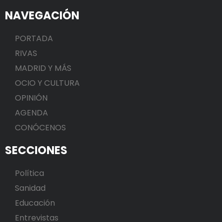
NAVEGACIÓN
PORTADA
RIVAS
MADRID Y MÁS
OCIO Y CULTURA
OPINIÓN
AGENDA
CONÓCENOS
SECCIONES
Política
Sanidad
Educación
Entrevistas