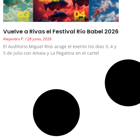
Vuelve a Rivas el Festival Río Babel 2026
Alejandro P.
28 junio, 2026
El Auditorio Miguel Ríos acoge el evento los días 3, 4 y
5 de julio con Amaia y La Pegatina en el cartel