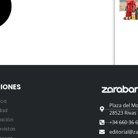
IONES
ica
Plaza del Mo
dad
28523 Rivas
ación
+34 660 36 
evistas
editorial@z