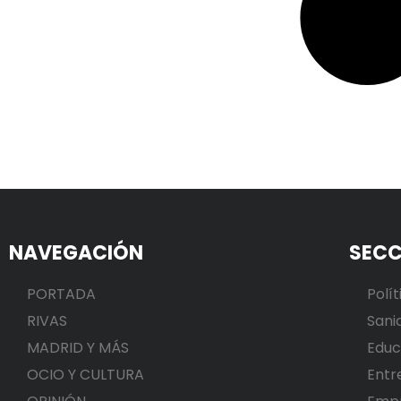
NAVEGACIÓN
SECC
PORTADA
Polít
RIVAS
Sani
MADRID Y MÁS
Educ
OCIO Y CULTURA
Entr