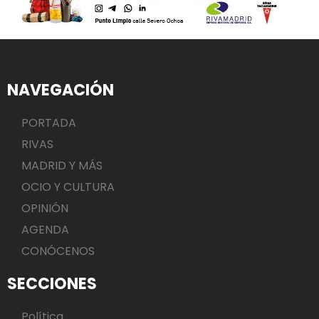
NAVEGACIÓN
PORTADA
RIVAS
MADRID Y MÁS
OCIO Y CULTURA
OPINIÓN
AGENDA
CONÓCENOS
SECCIONES
Política