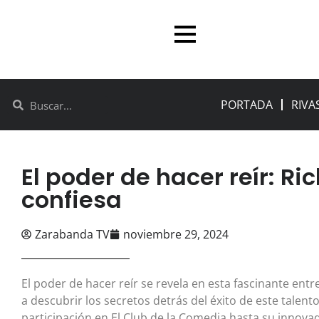
PORTADA
RIVA
El poder de hacer reír: R
confiesa
Zarabanda TV
noviembre 29, 2024
El poder de hacer reír se revela en esta fascinante entr
a descubrir los secretos detrás del éxito de este talen
participación en El Club de la Comedia hasta su innov