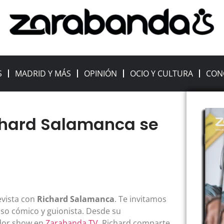
S
MADRID Y MÁS
OPINIÓN
OCIO Y CULTURA
CON
ichard Salamanca se
evista con
Richard Salamanca
. Te invitamos
toso cómico y guionista. Desde su
ador show en
Zarabanda TV
, Richard comparte