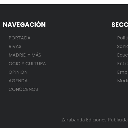
NAVEGACIÓN
SECC
PORTADA
Polít
RIVAS
Sani
MADRID Y MÁS
Educ
OCIO Y CULTURA
Entr
OPINIÓN
Emp
AGENDA
Medi
CONÓCENOS
Zarabanda Ediciones-Publicid