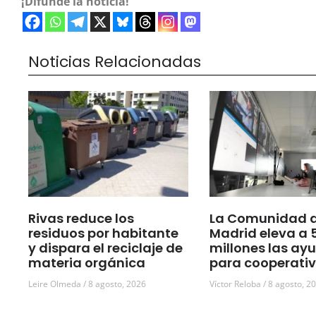
¡Difunde la noticia!
Noticias Relacionadas
Rivas reduce los
La Comunidad 
residuos por habitante
Madrid eleva a 
y dispara el reciclaje de
millones las ay
materia orgánica
para cooperati
Leire Olmeda
8 agosto, 2026
Víctor Reloba
8 agosto, 2