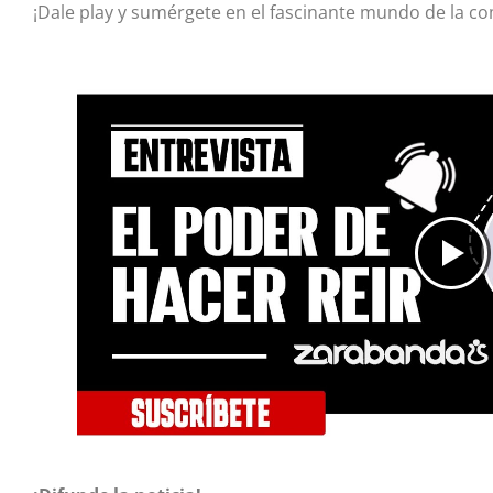
¡Dale play y sumérgete en el fascinante mundo de la c