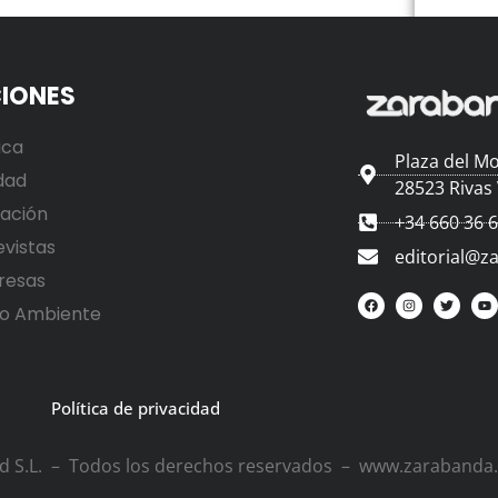
IONES
ica
Plaza del Mo
dad
28523 Rivas
ación
+34 660 36 
evistas
editorial@z
resas
o Ambiente
Política de privacidad
ad S.L. – Todos los derechos reservados – www.zarabanda.