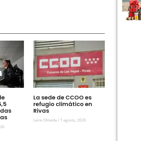
de
La sede de CCOO es
5,5
refugio climático en
udas
Rivas
vas
Leire Olmeda
7 agosto, 2026
026