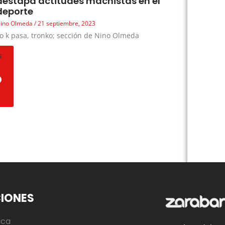
destapa actitudes machistas en el
deporte
ino Olmeda
21 septiembre, 2023
o k pasa, tronko; sección de Nino Olmeda
s
IONES
ica