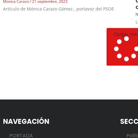
Monica Carazo
21 septiembre, 2023
Artículo de Mónica Carazo Gómez., portavoz del PSOE
N
L
Cargar má
NAVEGACIÓN
SECC
PORTADA
Polít