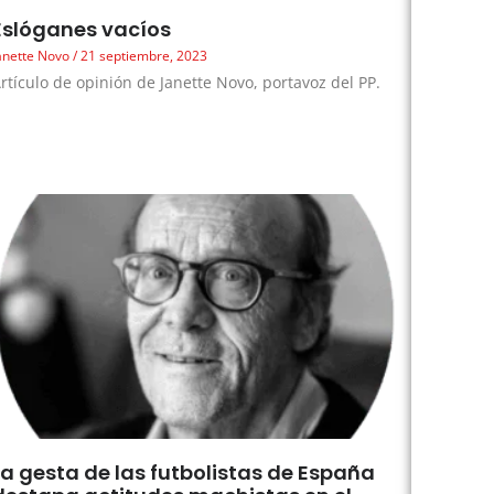
Eslóganes vacíos
anette Novo
21 septiembre, 2023
rtículo de opinión de Janette Novo, portavoz del PP.
La gesta de las futbolistas de España