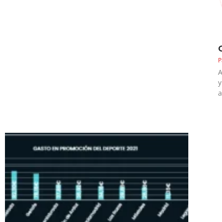
P
A
y
a