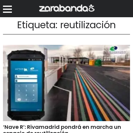
Etiqueta: reutilización
‘Nave R’: Rivamadrid pondrá en marcha un