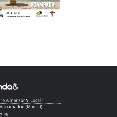
ro Almanzor 9, Local 1
 Vaciamadrid (Madrid)
62 96