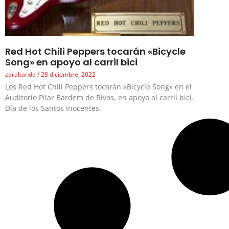
Red Hot Chili Peppers tocarán «Bicycle
Song» en apoyo al carril bici
zarabanda
28 diciembre, 2022
Los Red Hot Chili Peppers tocarán «Bicycle Song» en el
Auditorio Pilar Bardem de Rivas, en apoyo al carril bici.
Día de los Santos Inocentes.