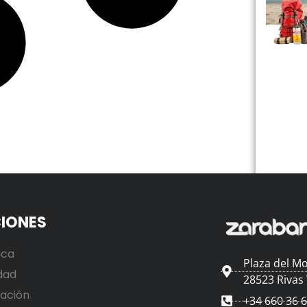
IONES
ica
Plaza del Mo
dad
28523 Rivas
ación
+34 660 36 