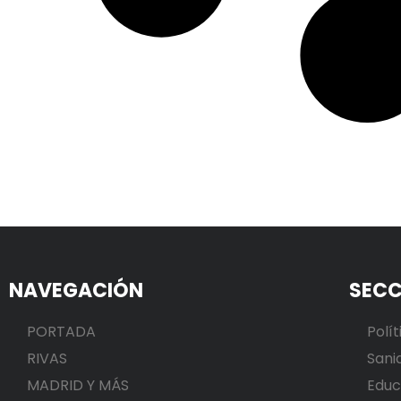
NAVEGACIÓN
SECC
PORTADA
Polít
RIVAS
Sani
MADRID Y MÁS
Educ