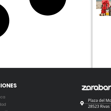
IONES
ica
Plaza del Mo
dad
28523 Rivas