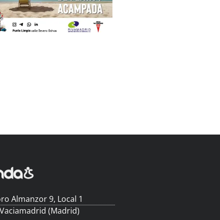
ro Almanzor 9, Local 1
 Vaciamadrid (Madrid)