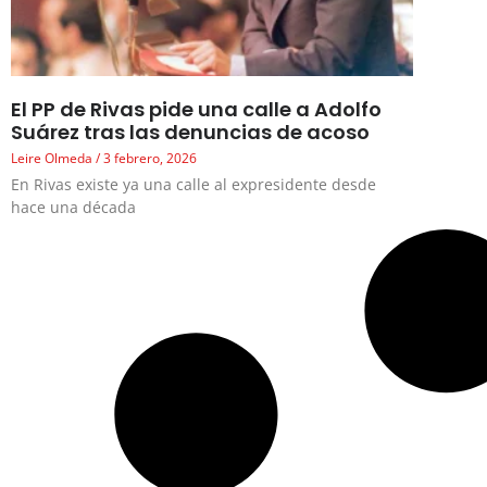
El PP de Rivas pide una calle a Adolfo
Suárez tras las denuncias de acoso
Leire Olmeda
3 febrero, 2026
En Rivas existe ya una calle al expresidente desde
hace una década