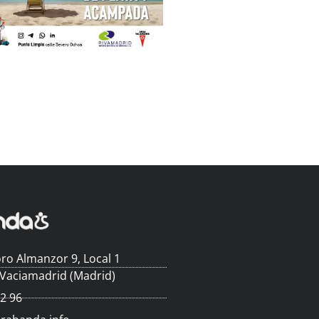
ro Almanzor 9, Local 1
 Vaciamadrid (Madrid)
62 96