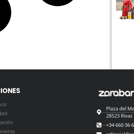
IONES
ica
Plaza del Mo
dad
28523 Rivas
ación
+34 660 36 
evistas