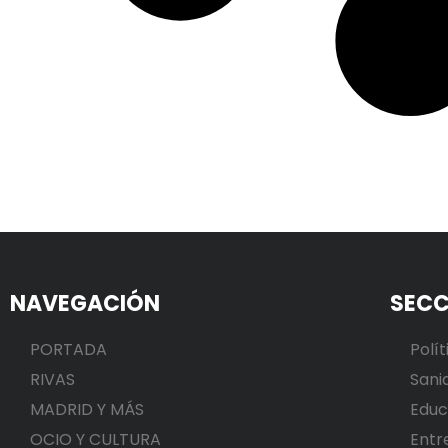
NAVEGACIÓN
SECC
PORTADA
Polít
RIVAS
Sani
MADRID Y MÁS
Educ
OCIO Y CULTURA
Entr