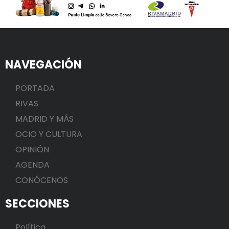
NAVEGACIÓN
PORTADA
RIVAS
MADRID Y MÁS
OCIO Y CULTURA
OPINIÓN
AGENDA
CONÓCENOS
SECCIONES
Política