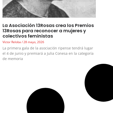
La Asociación 13Rosas crea los Premios
13Rosas para reconocer a mujeres y
colectivos feministas
Víctor Reloba
28 mayo, 2026
La primera gala de la asociación ripense tendrá lugar
el 4 de junio y premiará a Julia Conesa en la categoría
de memoria