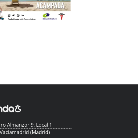
ro Almanzor 9, Local 1
 Vaciamadrid (Madrid)