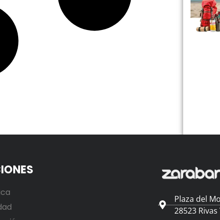
IONES
ica
Plaza del Mo
dad
28523 Rivas