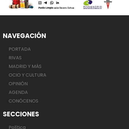
NAVEGACIÓN
PORTADA
RIVAS
MADRID Y MÁS
OCIO Y CULTURA
OPINIÓN
AGENDA
CONÓCENOS
SECCIONES
Política