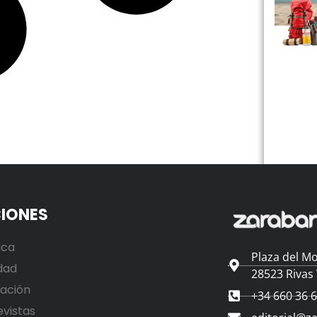
IONES
ica
Plaza del Mo
dad
28523 Rivas
ación
+34 660 36 
evistas