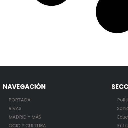
NAVEGACIÓN
SECC
PORTADA
Polít
RIVAS
Sani
MADRID Y MÁS
Educ
OCIO Y CULTURA
Entr