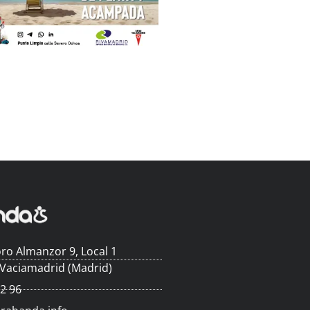
ro Almanzor 9, Local 1
 Vaciamadrid (Madrid)
62 96