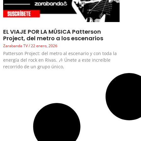
EL VIAJE POR LA MÚSICA Patterson
Project, del metro a los escenarios
Zarabanda TV
22 enero, 2026
Patterson Project: del metro al escenario y con toda la
energía del rock en Rivas. 🎶 Únete a este increíble
recorrido de un grupo único,