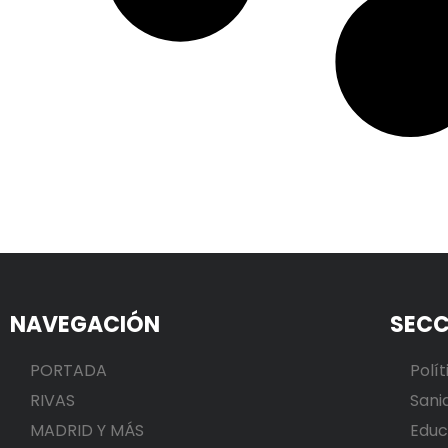
NAVEGACIÓN
SECC
PORTADA
Polít
RIVAS
Sani
MADRID Y MÁS
Educ