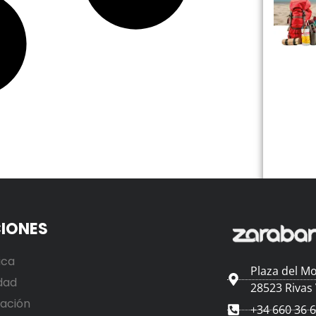
IONES
ica
Plaza del Mo
dad
28523 Rivas
ación
+34 660 36 