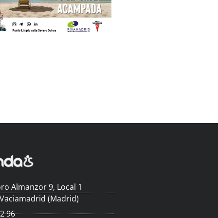
ro Almanzor 9, Local 1
 Vaciamadrid (Madrid)
62 96