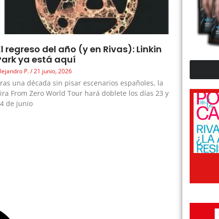
El regreso del año (y en Rivas): Linkin
Park ya está aquí
lejandro P.
21 junio, 2026
ras una década sin pisar escenarios españoles, la
ira From Zero World Tour hará doblete los días 23 y
4 de junio