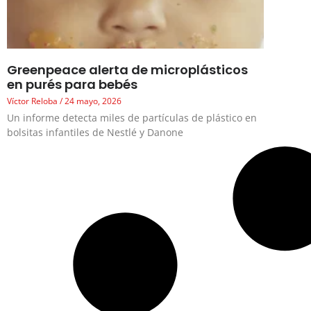
Greenpeace alerta de microplásticos
en purés para bebés
Víctor Reloba
24 mayo, 2026
Un informe detecta miles de partículas de plástico en
bolsitas infantiles de Nestlé y Danone