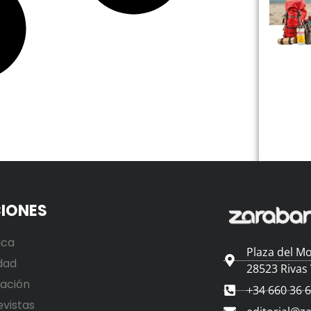
IONES
ica
Plaza del Mo
dad
28523 Rivas
ación
+34 660 36 
evistas