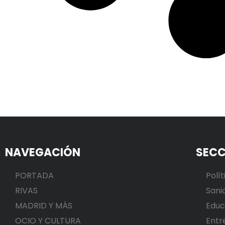
NAVEGACIÓN
SECC
PORTADA
Polít
RIVAS
Sani
MADRID Y MÁS
Educ
OCIO Y CULTURA
Entr