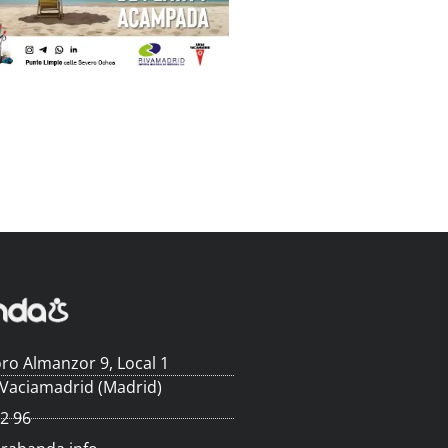
ro Almanzor 9, Local 1
 Vaciamadrid (Madrid)
62 96