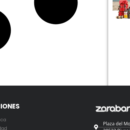
IONES
ica
Plaza del Mo
dad