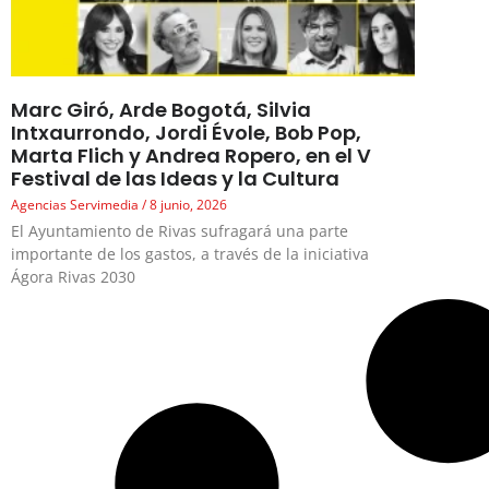
Marc Giró, Arde Bogotá, Silvia
Intxaurrondo, Jordi Évole, Bob Pop,
Marta Flich y Andrea Ropero, en el V
Festival de las Ideas y la Cultura
Agencias Servimedia
8 junio, 2026
El Ayuntamiento de Rivas sufragará una parte
importante de los gastos, a través de la iniciativa
Ágora Rivas 2030