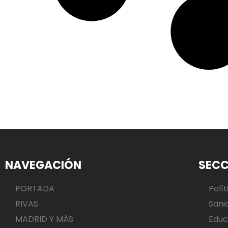
NAVEGACIÓN
SECC
PORTADA
Polít
RIVAS
Sani
MADRID Y MÁS
Educ