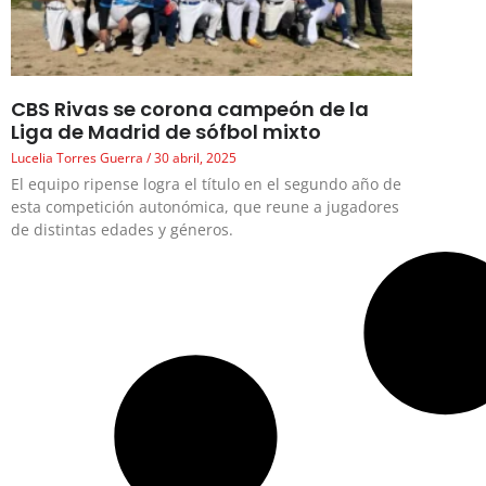
CBS Rivas se corona campeón de la
Liga de Madrid de sófbol mixto
Lucelia Torres Guerra
30 abril, 2025
El equipo ripense logra el título en el segundo año de
esta competición autonómica, que reune a jugadores
de distintas edades y géneros.