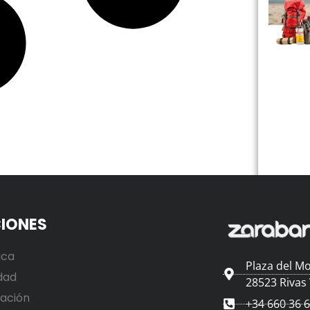
IONES
ica
Plaza del Mo
dad
28523 Rivas
ación
+34 660 36 