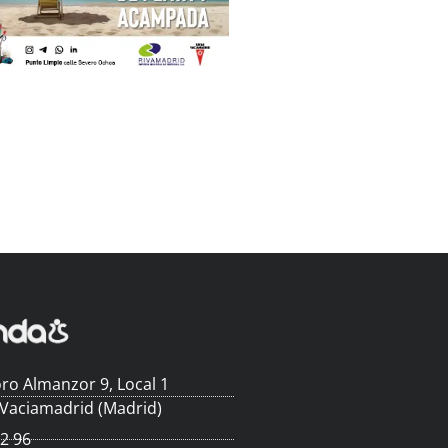
ro Almanzor 9, Local 1
 Vaciamadrid (Madrid)
62 96