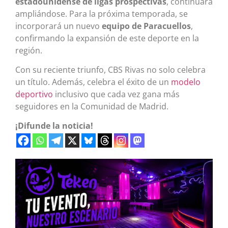
estadounidense de ligas prospectivas
, continuará
ampliándose. Para la próxima temporada, se
incorporará un nuevo
equipo de Paracuellos
,
confirmando la expansión de este deporte en la
región.
Con su reciente triunfo, CBS Rivas no solo celebra
un título. Además, celebra el éxito de un
modelo
deportivo
inclusivo que cada vez gana más
seguidores en la Comunidad de Madrid.
¡Difunde la noticia!