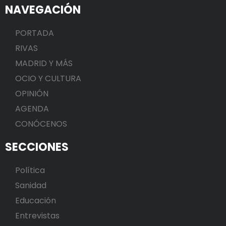
NAVEGACIÓN
PORTADA
RIVAS
MADRID Y MÁS
OCIO Y CULTURA
OPINIÓN
AGENDA
CONÓCENOS
SECCIONES
Política
Sanidad
Educación
Entrevistas